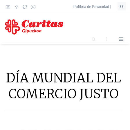
Pasar
Política de Privacidad |
ES
al
contenido
principal
DÍA MUNDIAL DEL
COMERCIO JUSTO