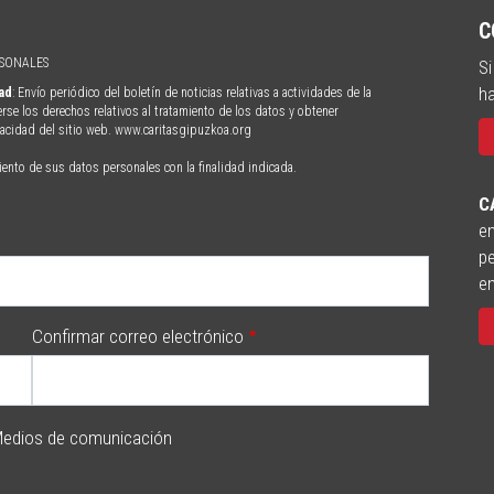
C
RSONALES
Si
ha
dad
: Envío periódico del boletín de noticias relativas a actividades de la
erse los derechos relativos al tratamiento de los datos y obtener
ivacidad del sitio web. www.caritasgipuzkoa.org
iento de sus datos personales con la finalidad indicada.
C
en
pe
e
Confirmar correo electrónico
edios de comunicación