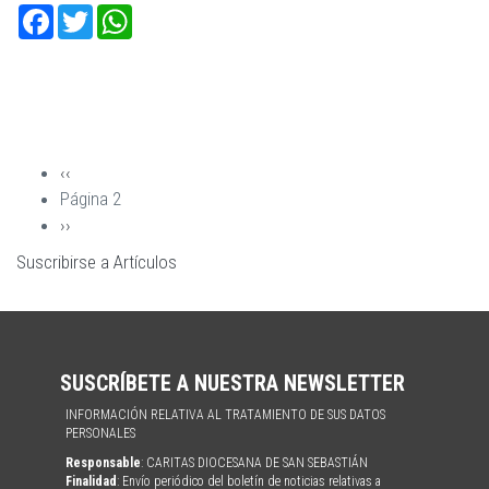
Facebook
Twitter
WhatsApp
Página
‹‹
Paginación
anterior
Página 2
Siguiente
››
página
Suscribirse a Artículos
SUSCRÍBETE A NUESTRA NEWSLETTER
INFORMACIÓN RELATIVA AL TRATAMIENTO DE SUS DATOS
PERSONALES
Responsable
: CARITAS DIOCESANA DE SAN SEBASTIÁN
Finalidad
: Envío periódico del boletín de noticias relativas a