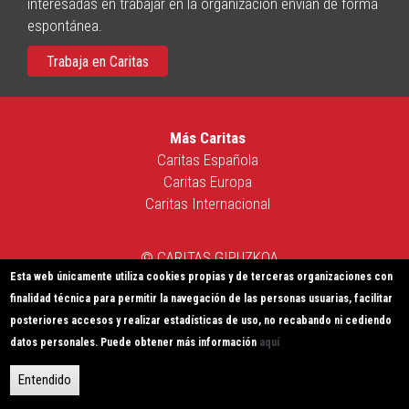
interesadas en trabajar en la organización envían de forma
espontánea.
Trabaja en Caritas
Más Caritas
Caritas Española
Caritas Europa
Caritas Internacional
© CARITAS GIPUZKOA
Esta web únicamente utiliza cookies propias y de terceras organizaciones con
Política de Privacidad
|
Política de Cookies
|
Aviso Legal
|
finalidad técnica para permitir la navegación de las personas usuarias, facilitar
Sistema Interno de Información
posteriores accesos y realizar estadísticas de uso, no recabando ni cediendo
Paseo Salamanca nº 2, 20003-Donostia | Tel: 943 44 07 44 |
datos personales. Puede obtener más información
aquí
idazkari@caritasgi.org
|
Protección de datos personales
Entendido
Sitio web desarrollado por
IBD INTERNET S.L.