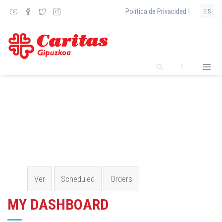
Pasar
Política de Privacidad |
ES
al
contenido
principal
Solapas principales
Ver
(solapa
Scheduled
Orders
activa)
MY DASHBOARD