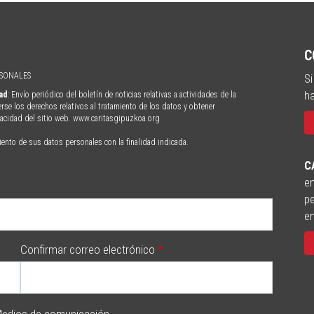
C
RSONALES
Si
ha
dad
: Envío periódico del boletín de noticias relativas a actividades de la
erse los derechos relativos al tratamiento de los datos y obtener
ivacidad del sitio web. www.caritasgipuzkoa.org
iento de sus datos personales con la finalidad indicada.
C
en
pe
e
Confirmar correo electrónico
edios de comunicación