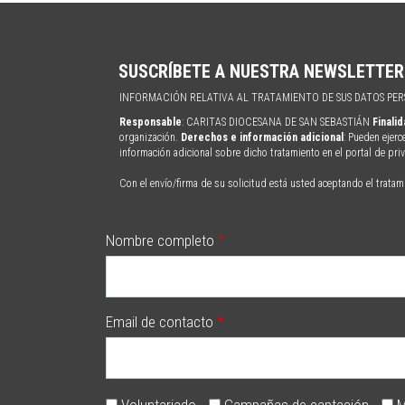
SUSCRÍBETE A NUESTRA NEWSLETTER
INFORMACIÓN RELATIVA AL TRATAMIENTO DE SUS DATOS PE
Responsable
: CARITAS DIOCESANA DE SAN SEBASTIÁN
Finali
organización.
Derechos e información adicional
: Pueden ejerc
información adicional sobre dicho tratamiento en el portal de pr
Con el envío/firma de su solicitud está usted aceptando el tratam
Nombre completo
Email de contacto
Voluntariado
Campañas de captación
M