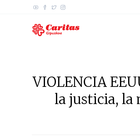
Pasar
al
contenido
principal
VIOLENCIA EEUU
la justicia, l