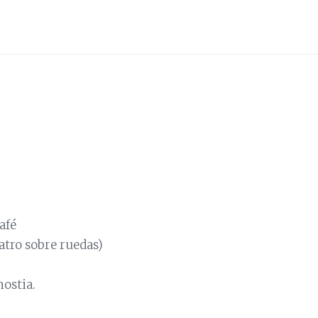
-
afé
eatro sobre ruedas)
ostia.