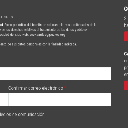
C
RSONALES
Si
ha
dad
: Envío periódico del boletín de noticias relativas a actividades de la
erse los derechos relativos al tratamiento de los datos y obtener
ivacidad del sitio web. www.caritasgipuzkoa.org
iento de sus datos personales con la finalidad indicada.
C
en
pe
e
Confirmar correo electrónico
edios de comunicación