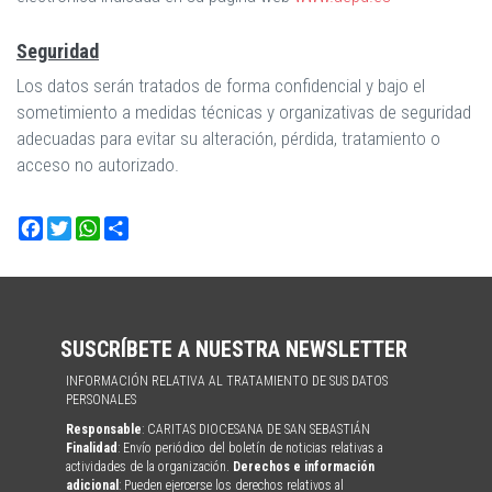
Seguridad
Los datos serán tratados de forma confidencial y bajo el
sometimiento a medidas técnicas y organizativas de seguridad
adecuadas para evitar su alteración, pérdida, tratamiento o
acceso no autorizado.
Facebook
Twitter
WhatsApp
Share
SUSCRÍBETE A NUESTRA NEWSLETTER
INFORMACIÓN RELATIVA AL TRATAMIENTO DE SUS DATOS
PERSONALES
Responsable
: CARITAS DIOCESANA DE SAN SEBASTIÁN
Finalidad
: Envío periódico del boletín de noticias relativas a
actividades de la organización.
Derechos e información
adicional
: Pueden ejercerse los derechos relativos al