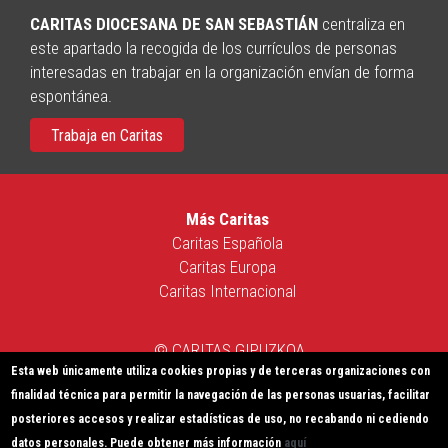
CARITAS DIOCESANA DE SAN SEBASTIÁN
centraliza en
este apartado la recogida de los currículos de personas
interesadas en trabajar en la organización envían de forma
espontánea.
Trabaja en Caritas
Más Caritas
Caritas Española
Caritas Europa
Caritas Internacional
© CARITAS GIPUZKOA
Esta web únicamente utiliza cookies propias y de terceras organizaciones con
Política de Privacidad
|
Política de Cookies
|
Aviso Legal
|
finalidad técnica para permitir la navegación de las personas usuarias, facilitar
Sistema Interno de Información
posteriores accesos y realizar estadísticas de uso, no recabando ni cediendo
Paseo Salamanca nº 2, 20003-Donostia | Tel: 943 44 07 44 |
datos personales. Puede obtener más información
aquí