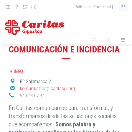
Pasar
Política de Privacidad |
ES
al
contenido
principal
COMUNICACIÓN E INCIDENCIA
+ INFO
Pº Salamanca 2
komunikazioa@caritasgi.org
943 44 07 44
En Caritas comunicamos para transformar, y
transformamos desde las situaciones sociales
que acompañamos.
Somos palabra y