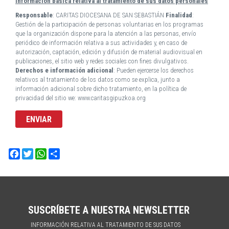
Información básica relativa al tratamiento de sus datos personales
Responsable
: CARITAS DIOCESANA DE SAN SEBASTIÁN
Finalidad
:
Gestión de la participación de personas voluntarias en los programas
que la organización dispone para la atención a las personas, envío
periódico de información relativa a sus actividades y, en caso de
autorización, captación, edición y difusión de material audiovisual en
publicaciones, el sitio web y redes sociales con fines divulgativos.
Derechos e información adicional
: Pueden ejercerse los derechos
relativos al tratamiento de los datos como se explica, junto a
información adicional sobre dicho tratamiento, en la política de
privacidad del sitio we: www.caritasgipuzkoa.org
Facebook
Twitter
WhatsApp
Share
SUSCRÍBETE A NUESTRA NEWSLETTER
INFORMACIÓN RELATIVA AL TRATAMIENTO DE SUS DATOS