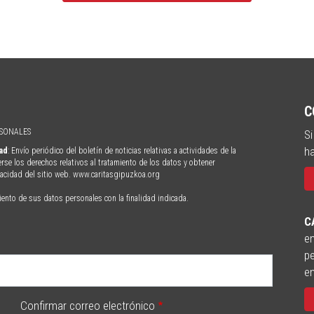
C
RSONALES
Si
ha
dad
: Envío periódico del boletín de noticias relativas a actividades de la
erse los derechos relativos al tratamiento de los datos y obtener
ivacidad del sitio web. www.caritasgipuzkoa.org
iento de sus datos personales con la finalidad indicada.
C
en
pe
e
Confirmar correo electrónico