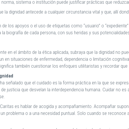
a norma, sistema o institución puede justificar prácticas que reduzca
e la dignidad antecede a cualquier circunstancia vital y que, allí don
n de los apoyos o el uso de etiquetas como “usuario” o “expediente”
a la biografía de cada persona, con sus heridas y sus potencialidade
nte en el ámbito de la ética aplicada, subraya que la dignidad no pu
un en situaciones de enfermedad, dependencia o limitación cognitiva
significa también cuestionar los enfoques utilitaristas y recordar que
ignidad
 ha señalado que el cuidado es la forma práctica en la que se expres
os de justicia que desvelan la interdependencia humana. Cuidar no es 
se.
en Caritas es hablar de acogida y acompañamiento. Acompañar supon
a un problema o a una necesidad puntual. Solo cuando se reconoce 