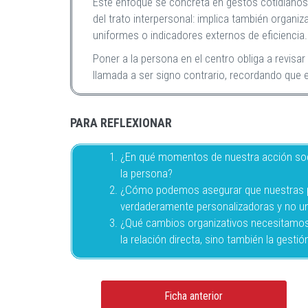
Este enfoque se concreta en gestos cotidianos: 
del trato interpersonal: implica también organ
uniformes o indicadores externos de eficiencia.
Poner a la persona en el centro obliga a revisa
llamada a ser signo contrario, recordando que
PARA REFLEXIONAR
¿En qué momentos de nuestra acción socia
la persona?
¿Cómo podemos asegurar que nuestras p
verdaderamente personalizadoras y no u
¿Qué cambios organizativos necesitamos 
la relación directa, sino también la gestió
Ficha anterior