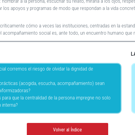
nombrar a la persona, escuchar su relato, mirarla a los ojos, respe
izar los apoyos y programas de modo que respondan a la vida concre
r críticamente cómo a veces las instituciones, centradas en la estand
 el acompañamiento social es, ante todo, un encuentro humano que r
L
l corremos el riesgo de olvidar la dignidad de
rácticas (acogida, escucha, acompañamiento) sean
niformizadoras?
para que la centralidad de la persona impregne no solo
n interna?
Volver al Índice