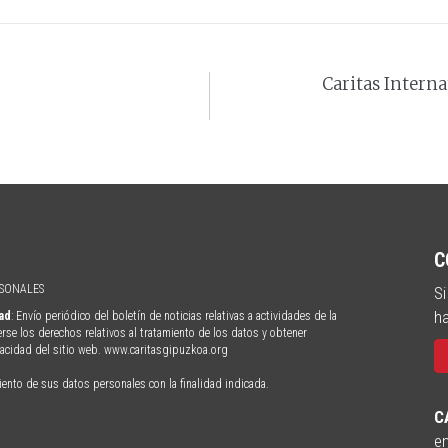
Caritas Interna
C
RSONALES
Si
ha
dad
: Envío periódico del boletín de noticias relativas a actividades de la
erse los derechos relativos al tratamiento de los datos y obtener
ivacidad del sitio web. www.caritasgipuzkoa.org
iento de sus datos personales con la finalidad indicada.
C
en