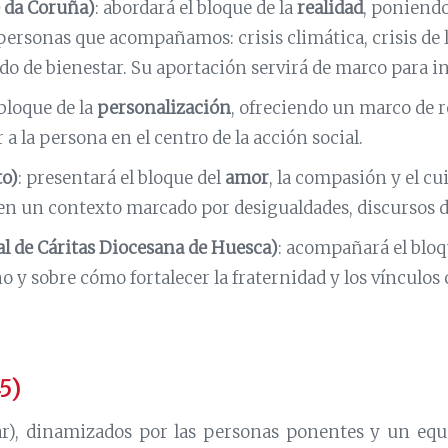
 da Coruña)
: abordará el bloque de la
realidad
, poniendo
s personas que acompañamos: crisis climática, crisis de
do de bienestar. Su aportación servirá de marco para ins
 bloque de la
personalización
, ofreciendo un marco de 
a la persona en el centro de la acción social.
to)
: presentará el bloque del
amor
, la compasión y el c
en un contexto marcado por desigualdades, discursos de 
al de Cáritas Diocesana de Huesca)
: acompañará el bloq
no y sobre cómo fortalecer la fraternidad y los vínculo
5)
lar), dinamizados por las personas ponentes y un eq