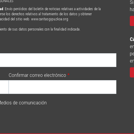
RSONALES
Si
ha
dad
: Envío periódico del boletín de noticias relativas a actividades de la
erse los derechos relativos al tratamiento de los datos y obtener
ivacidad del sitio web. www.caritasgipuzkoa.org
iento de sus datos personales con la finalidad indicada.
C
en
pe
e
Confirmar correo electrónico
edios de comunicación