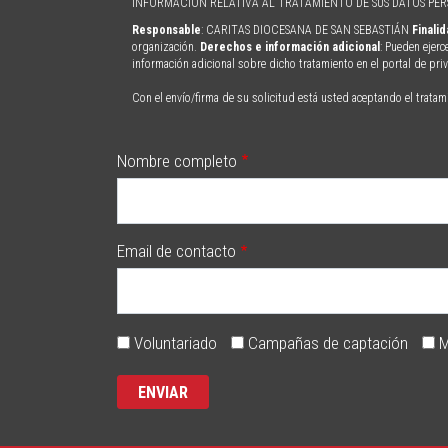
INFORMACIÓN RELATIVA AL TRATAMIENTO DE SUS DATOS PE
Responsable
: CARITAS DIOCESANA DE SAN SEBASTIÁN
Finali
organización.
Derechos e información adicional
: Pueden ejerc
información adicional sobre dicho tratamiento en el portal de pr
Con el envío/firma de su solicitud está usted aceptando el tratam
Nombre completo
Email de contacto
Voluntariado
Campañas de captación
M