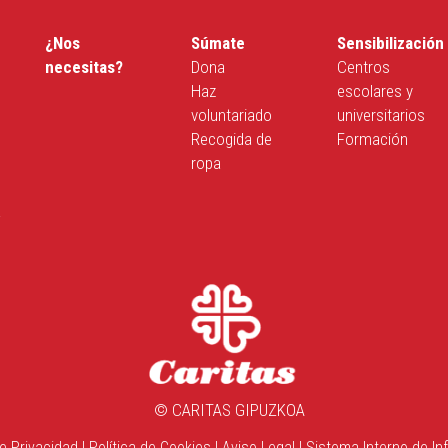
¿Nos
Súmate
Sensibilización
necesitas?
Dona
Centros
Haz
escolares y
voluntariado
universitarios
Recogida de
Formación
ropa
a
© CARITAS GIPUZKOA
de Privacidad
|
Política de Cookies
|
Aviso Legal
|
Sistema Interno de In