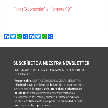
Fitxas "Acompañar" en formato PDF
Facebook
Twitter
WhatsApp
Share
Facebook
Twitter
WhatsApp
Share
SUSCRÍBETE A NUESTRA NEWSLETTER
INFORMACIÓN RELATIVA AL TRATAMIENTO DE SUS DATOS
PERSONALES
Responsable
: CARITAS DIOCESANA DE SAN SEBASTIÁN
Finalidad
: Envío periódico del boletín de noticias relativas a
actividades de la organización.
Derechos e información
adicional
: Pueden ejercerse los derechos relativos al
tratamiento de los datos y obtener información adicional
sobre dicho tratamiento en el portal de privacidad del sitio
web. www.caritasgipuzkoa.org