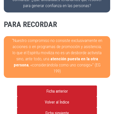
para generar confianza en las personas?
PARA RECORDAR
“Nuestro compromiso no consiste exclusivamente en
acciones o en programas de promoción y asistencia;
lo que el Espíritu moviliza no es un desborde activista
sino, ante todo, una
atención puesta en la otra
persona
, «considerándola como uno consigo»” (EG
199)
Ficha anterior
Volver al Índice
Ficha siguiente