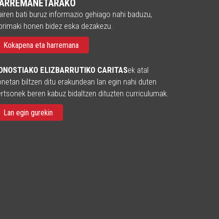
ARREMANETARAKO
iren bati buruz informazio gehiago nahi baduzu,
primaki honen bidez eska dezakezu.
Kokapena eta harremana
ONOSTIAKO ELIZBARRUTIKO CARITAS
ek atal
netan biltzen ditu erakundean lan egin nahi duten
rtsonek beren kabuz bidaltzen dituzten curriculumak.
Lan egin gurekin