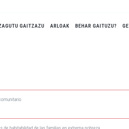
ZAGUTU GAITZAZU
ARLOAK
BEHAR GAITUZU?
GE
 comunitario
es de habitabilidad de las familias en extrema pobreza