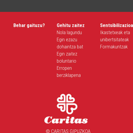
Behar gaituzu?
Gehitu zaitez
Sentsibilizazio
Nola lagundu
Ikastetxeak eta
Egin ezazu
unibertsitateak
dohaintza bat
Formakuntzak
Egin zaitez
boluntario
Erropen
berziklapena
© CARITAS GIPUZKOA