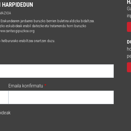
H
N HARPIDEDUN
Ga
MAZIOA
in
kundearen jarduerei buruzko berrien buletina aldizka bidaltzea.
zko eskubideak erabil daitezke eta tratamendu horri buruzko
 www.caritasgipuzkoa.org
o helbururako erabiltzea onartzen duzu.
D
ho
pe
Emaila konfirmatu
ideak