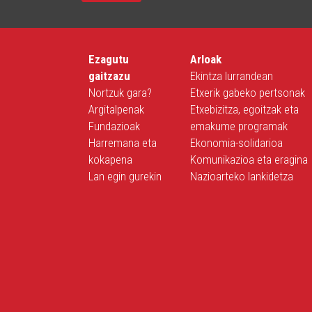
Ezagutu
Arloak
gaitzazu
Ekintza lurrandean
Nortzuk gara?
Etxerik gabeko pertsonak
Argitalpenak
Etxebizitza, egoitzak eta
Fundazioak
emakume programak
Harremana eta
Ekonomia-solidarioa
kokapena
Komunikazioa eta eragina
Lan egin gurekin
Nazioarteko lankidetza