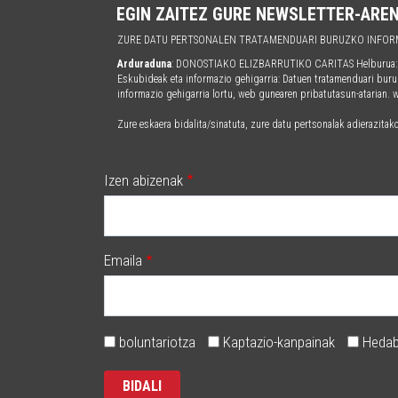
EGIN ZAITEZ GURE NEWSLETTER-ARE
ZURE DATU PERTSONALEN TRATAMENDUARI BURUZKO INFOR
Arduraduna
: DONOSTIAKO ELIZBARRUTIKO CARITAS Helburua: Era
Eskubideak eta informazio gehigarria: Datuen tratamenduari buru
informazio gehigarria lortu, web gunearen pribatutasun-atarian.
Zure eskaera bidalita/sinatuta, zure datu pertsonalak adierazitak
Izen abizenak
Emaila
boluntariotza
Kaptazio-kanpainak
Hedab