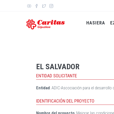
Skip
to
main
content
HASIERA
E
EL SALVADOR
ENTIDAD SOLICITANTE
Entidad
: ADIC-Ascociación para el desarrollo
IDENTIFICACIÓN DEL PROYECTO
Nombre del proyecto
: Mejorar las condicion