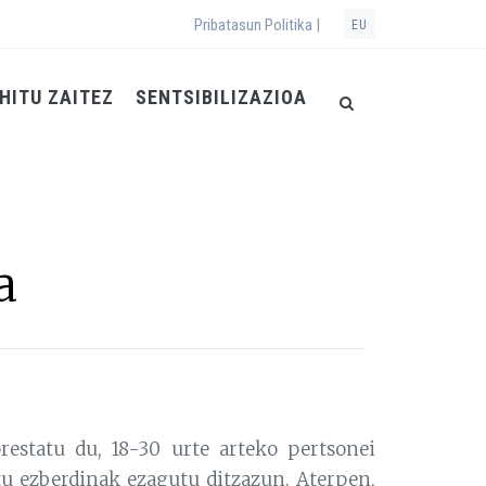
Pribatasun Politika |
EU
HITU ZAITEZ
SENTSIBILIZAZIOA
a
restatu du, 18-30 urte arteko pertsonei
u ezberdinak ezagutu ditzazun. Aterpen,