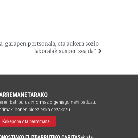
, garapen pertsonala, eta aukera sozio-
laboralak suspertzea da”
ARREMANETARAKO
iren bati buruz informazio gehiago nahi baduzu,
primaki honen bidez eska dezakezu.
Kokapena eta harremana
ONOSTIAKO ELIZBARRUTIKO CARITAS
ek atal