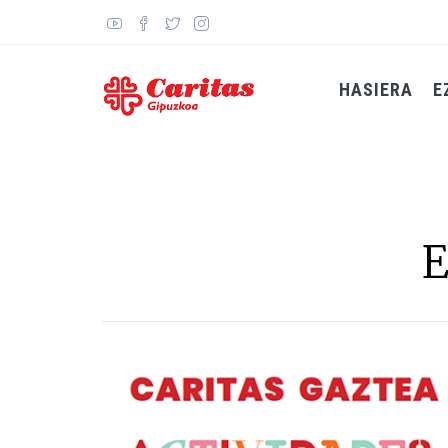
Skip
to
main
content
HASIERA
E
E