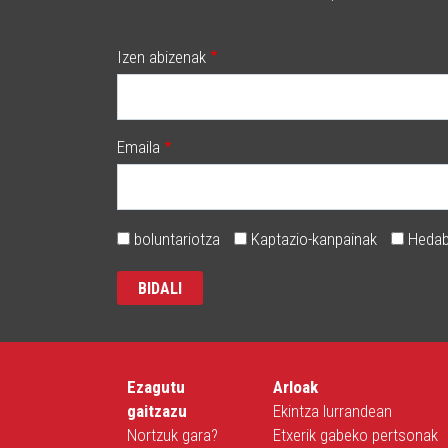
Izen abizenak
Emaila
boluntariotza
Kaptazio-kanpainak
Hedab
Ezagutu
Arloak
gaitzazu
Ekintza lurrandean
Nortzuk gara?
Etxerik gabeko pertsonak