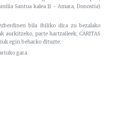
milia Santua kalea 11 - Amara, Donostia)
zberdinen bila ibiliko dira zu bezalako
ak aurkitzeko, parte hartzaileek, CARITAS
zuk egin beharko dituzte.
artuko gara.