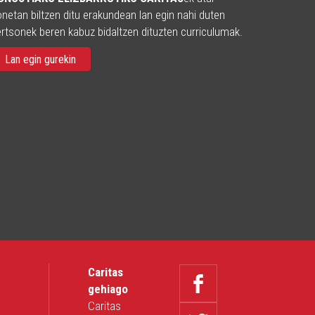
netan biltzen ditu erakundean lan egin nahi duten
rtsonek beren kabuz bidaltzen dituzten curriculumak.
Lan egin gurekin
a
Caritas
gehiago
Caritas