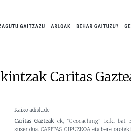
ZAGUTU GAITZAZU
ARLOAK
BEHAR GAITUZU?
GE
kintzak Caritas Gazte
Kaixo adiskide.
Caritas Gazteak
-ek, "Geocaching" txiki bat p
zuzendua, CARITAS GIPUZKOA eta bere proiekt