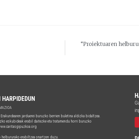
“Proiektuaren helburua
H
N HARPIDEDUN
Ga
MAZIOA
in
kundearen jarduerei buruzko berrien buletina aldizka bidaltzea.
zko eskubideak erabil daitezke eta tratamendu horri buruzko
 www.caritasgipuzkoa.org
o helbururako erabiltzea onartzen duzu.
D