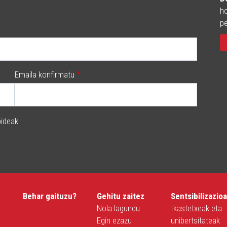
ho
pe
Emaila konfirmatu
ideak
Behar gaituzu?
Gehitu zaitez
Sentsibilizazio
Nola lagundu
Ikastetxeak eta
Egin ezazu
unibertsitateak