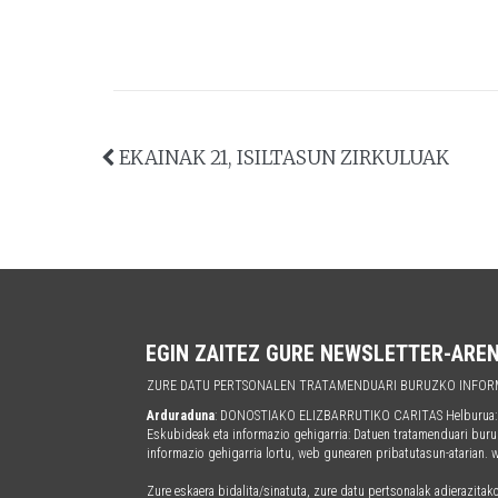
EKAINAK 21, ISILTASUN ZIRKULUAK
EGIN ZAITEZ GURE NEWSLETTER-ARE
ZURE DATU PERTSONALEN TRATAMENDUARI BURUZKO INFOR
Arduraduna
: DONOSTIAKO ELIZBARRUTIKO CARITAS Helburua: Era
Eskubideak eta informazio gehigarria: Datuen tratamenduari buru
informazio gehigarria lortu, web gunearen pribatutasun-atarian.
Zure eskaera bidalita/sinatuta, zure datu pertsonalak adierazitak