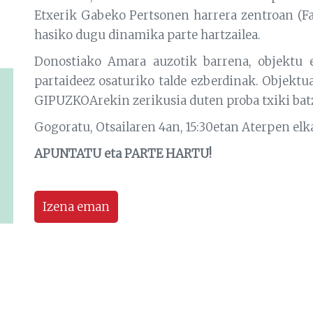
Etxerik Gabeko Pertsonen harrera zentroan (Fa
hasiko dugu dinamika parte hartzailea.
Donostiako Amara auzotik barrena, objektu e
partaideez osaturiko talde ezberdinak. Objektu
GIPUZKOArekin zerikusia duten proba txiki bat
Gogoratu, Otsailaren 4an, 15:30etan Aterpen elk
APUNTATU eta PARTE HARTU!
Izena eman