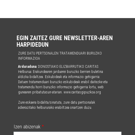
EGIN ZAITEZ GURE NEWSLETTER-AREN
HARPIDEDUN
ZURE DATU PERTSONALEN TRATAMENDUARI BURUZKO
INFORMAZIOA
Arduraduna
: DONOSTIAKO ELIZBARRUTIKO CARITAS
Helburua: Erakundearen jarduerei buruzko berrien buletina
aldizka bidaltzea. Eskubideak eta informazio gehigarria:
Datuen tratamenduari buruzko eskubideak erabil daitezke eta
tratamendu horri buruzko informazio gehigarria lortu, web
gunearen pribatutasun-atarian. www.caritasgipuzkoa.org
Zure eskaera bidalita/sinatuta, zure datu pertsonalak
adierazitako helbururako erabiltzea onartzen duzu.
Izen abizenak