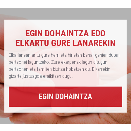
EGIN DOHAINTZA EDO
ELKARTU GURE LANAREKIN
Elkarlanean aritu gure herri eta hirietan behar gehien duten
pertsonei laguntzeko. Zure ekarpenak lagun ditugun
pertsonen eta familien bizitza hobetzen du. Elkarrekin
gizarte justuagoa eraikitzen dugu.
EGIN DOHAINTZA