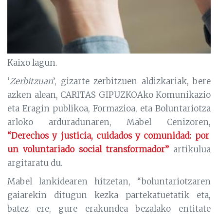
Kaixo lagun.
‘
Zerbitzuan
’, gizarte zerbitzuen aldizkariak, bere
azken alean, CARITAS GIPUZKOAko Komunikazio
eta Eragin publikoa, Formazioa, eta Boluntariotza
arloko arduradunaren, Mabel Cenizoren,
“Derechos y justicia, cuidados y comunidad: por
un voluntariado social transformador”
artikulua
argitaratu du.
Mabel lankidearen hitzetan, “boluntariotzaren
gaiarekin ditugun kezka partekatuetatik eta,
batez ere, gure erakundea bezalako entitate