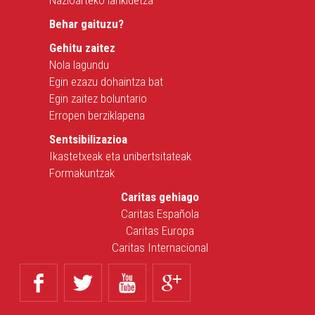
Nazioarteko lankidetza
Behar gaituzu?
Gehitu zaitez
Nola lagundu
Egin ezazu dohaintza bat
Egin zaitez boluntario
Erropen berziklapena
Sentsibilizazioa
Ikastetxeak eta unibertsitateak
Formakuntzak
Caritas gehiago
Caritas Española
Caritas Europa
Caritas Internacional