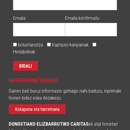
Emaila
Emaila konfirmatu
boluntariotza
Kaptazio-kanpainak
Hedabideak
HARREMANETARAKO
Gairen bati buruz informazio gehiago nahi baduzu, inprimaki
honen bidez eska dezakezu.
Kokapena eta harremana
DONOSTIAKO ELIZBARRUTIKO CARITAS
ek atal honetan