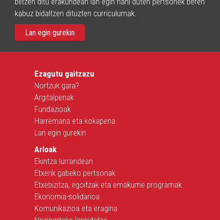
biltzen ditu erakundean lan egin nahi duten pertsonek beren
kabuz bidaltzen dituzten curriculumak.
Lan egin gurekin
Ezagutu gaitzazu
Nortzuk gara?
Argitalpenak
Fundazioak
Harremana eta kokapena
Lan egin gurekin
Arloak
Ekintza lurrandean
Etxerik gabeko pertsonak
Etxebizitza, egoitzak eta emakume programak
Ekonomia-solidarioa
Komunikazioa eta eragina