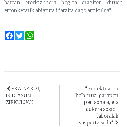
batean etorkizunera begira eragiten dituen
erronketatik abiatuta idatzita dago artikulua”.
Facebook
Twitter
WhatsApp
EKAINAK 21,
“Proiektuaren
ISILTASUN
helburua, garapen
ZIRKULUAK
pertsonala, eta
aukera sozio-
laboralak
suspertzea da”