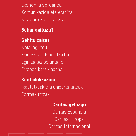
Ekonomia-solidarioa
Komunikazioa eta eragina
Nazioarteko lankidetza
Behar gaituzu?
Gehitu zaitez
Nola lagundu
Egin ezazu dohaintza bat
Egin zaitez boluntario
Erropen berziklapena
Sentsibilizazioa
Ikastetxeak eta unibertsitateak
Formakuntzak
Caritas gehiago
Caritas Española
Caritas Europa
Caritas Internacional