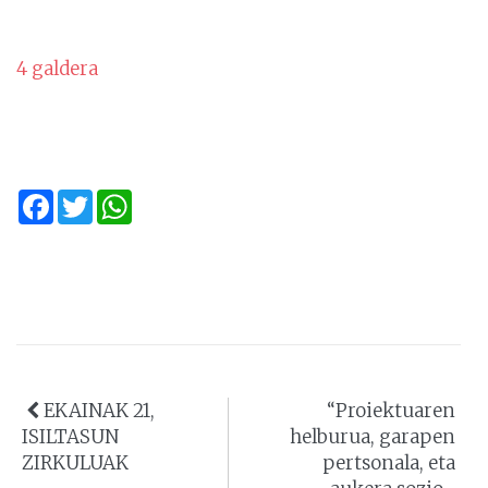
4 galdera
Facebook
Twitter
WhatsApp
EKAINAK 21,
“Proiektuaren
ISILTASUN
helburua, garapen
ZIRKULUAK
pertsonala, eta