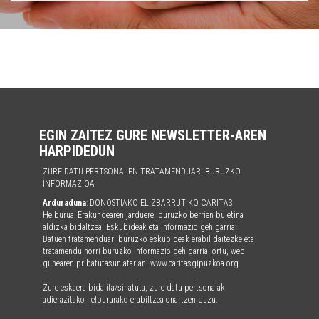
EGIN ZAITEZ GURE NEWSLETTER-AREN
HARPIDEDUN
ZURE DATU PERTSONALEN TRATAMENDUARI BURUZKO
INFORMAZIOA
Arduraduna
: DONOSTIAKO ELIZBARRUTIKO CARITAS
Helburua: Erakundearen jarduerei buruzko berrien buletina
aldizka bidaltzea. Eskubideak eta informazio gehigarria:
Datuen tratamenduari buruzko eskubideak erabil daitezke eta
tratamendu horri buruzko informazio gehigarria lortu, web
gunearen pribatutasun-atarian. www.caritasgipuzkoa.org
Zure eskaera bidalita/sinatuta, zure datu pertsonalak
adierazitako helbururako erabiltzea onartzen duzu.