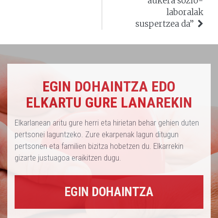
aukera sozio-
laboralak
suspertzea da”
EGIN DOHAINTZA EDO
ELKARTU GURE LANAREKIN
Elkarlanean aritu gure herri eta hirietan behar gehien duten
pertsonei laguntzeko. Zure ekarpenak lagun ditugun
pertsonen eta familien bizitza hobetzen du. Elkarrekin
gizarte justuagoa eraikitzen dugu.
EGIN DOHAINTZA