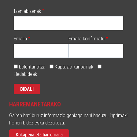
Izen abizenak
Emaila
Emaila konfirmatu
boluntariotza
Kaptazio-kanpainak
Hedabideak
HARREMANETARAKO
Gairen bati buruz informazio gehiago nahi baduzu, inprimaki
honen bidez eska dezakezu.
Kokapena eta harremana