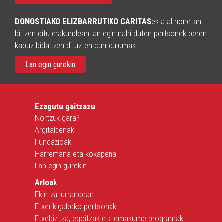
DONOSTIAKO ELIZBARRUTIKO CARITAS
ek atal honetan
biltzen ditu erakundean lan egin nahi duten pertsonek beren
kabuz bidaltzen dituzten curriculumak.
Lan egin gurekin
Ezagutu gaitzazu
Nortzuk gara?
Argitalpenak
Fundazioak
Harremana eta kokapena
Lan egin gurekin
Arloak
Ekintza lurrandean
Etxerik gabeko pertsonak
Etxebizitza, egoitzak eta emakume programak