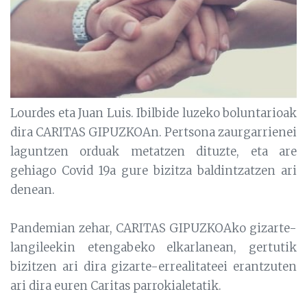
Lourdes eta Juan Luis. Ibilbide luzeko boluntarioak
dira CARITAS GIPUZKOAn. Pertsona zaurgarrienei
laguntzen orduak metatzen dituzte, eta are
gehiago Covid 19a gure bizitza baldintzatzen ari
denean.
Pandemian zehar, CARITAS GIPUZKOAko gizarte-
langileekin etengabeko elkarlanean, gertutik
bizitzen ari dira gizarte-errealitateei erantzuten
ari dira euren Caritas parrokialetatik.