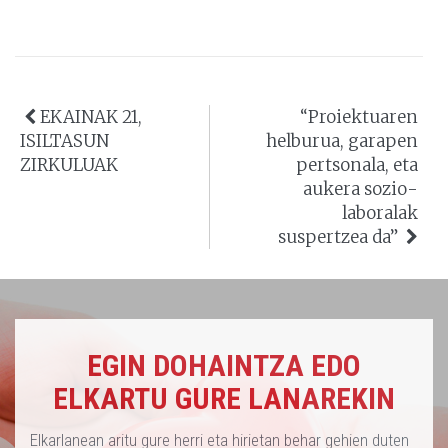
EKAINAK 21,
“Proiektuaren
ISILTASUN
helburua, garapen
ZIRKULUAK
pertsonala, eta
aukera sozio-
laboralak
suspertzea da”
EGIN DOHAINTZA EDO
ELKARTU GURE LANAREKIN
Elkarlanean aritu gure herri eta hirietan behar gehien duten