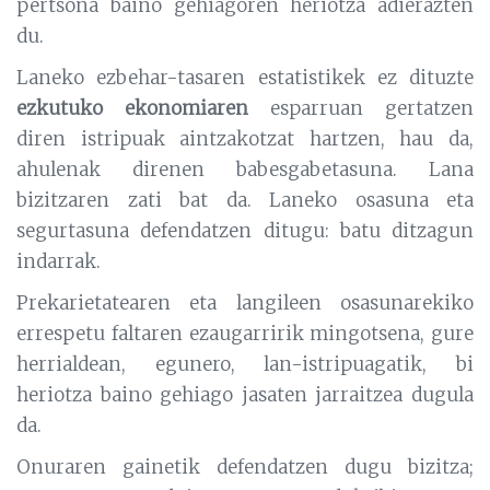
pertsona baino gehiagoren heriotza adierazten
du.
Laneko ezbehar-tasaren estatistikek ez dituzte
ezkutuko ekonomiaren
esparruan gertatzen
diren istripuak aintzakotzat hartzen, hau da,
ahulenak direnen babesgabetasuna. Lana
bizitzaren zati bat da. Laneko osasuna eta
segurtasuna defendatzen ditugu: batu ditzagun
indarrak.
Prekarietatearen eta langileen osasunarekiko
errespetu faltaren ezaugarririk mingotsena, gure
herrialdean, egunero, lan-istripuagatik, bi
heriotza baino gehiago jasaten jarraitzea dugula
da.
Onuraren gainetik defendatzen dugu bizitza;