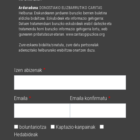
Arduraduna
: DONOSTIAKO ELIZBARRUTIKO CARITAS
Helburua: Erakundearen jarduerei buruzko berrien buletina
aldizka bidaltzea. Eskubideak eta informazio gehigarria:
Datuen tratamenduari buruzko eskubideak erabil daitezke eta
tratamendu horri buruzko informazio gehigarria lortu, web
gunearen pribatutasun-atarian. www.caritasgipuzkoa.org
Zure eskaera bidalita/sinatuta, zure datu pertsonalak
adierazitako helbururako erabiltzea onartzen duzu.
Izen abizenak
Emaila
Emaila konfirmatu
boluntariotza
Kaptazio-kanpainak
Hedabideak