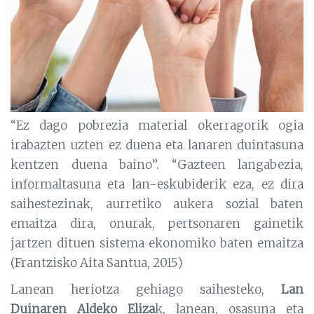
“Ez dago pobrezia material okerragorik ogia
irabazten uzten ez duena eta lanaren duintasuna
kentzen duena baino”. “Gazteen langabezia,
informaltasuna eta lan-eskubiderik eza, ez dira
saihestezinak, aurretiko aukera sozial baten
emaitza dira, onurak, pertsonaren gainetik
jartzen dituen sistema ekonomiko baten emaitza
(Frantzisko Aita Santua, 2015)
Lanean heriotza gehiago saihesteko,
Lan
Duinaren Aldeko Eliza
k, lanean, osasuna eta