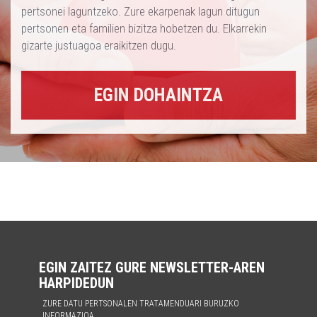
pertsonei laguntzeko. Zure ekarpenak lagun ditugun
pertsonen eta familien bizitza hobetzen du. Elkarrekin
gizarte justuagoa eraikitzen dugu.
EGIN DOHAINTZA
EGIN ZAITEZ GURE NEWSLETTER-AREN
HARPIDEDUN
ZURE DATU PERTSONALEN TRATAMENDUARI BURUZKO
INFORMAZIOA