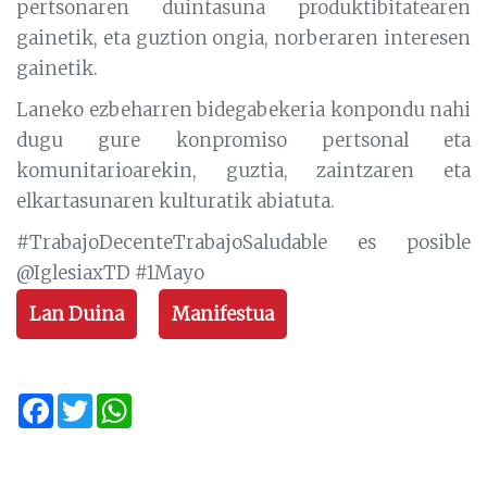
pertsonaren duintasuna produktibitatearen
gainetik, eta guztion ongia, norberaren interesen
gainetik.
Laneko ezbeharren bidegabekeria konpondu nahi
dugu gure konpromiso pertsonal eta
komunitarioarekin, guztia, zaintzaren eta
elkartasunaren kulturatik abiatuta.
#TrabajoDecenteTrabajoSaludable es posible
@IglesiaxTD #1Mayo
Lan Duina
Manifestua
Facebook
Twitter
WhatsApp