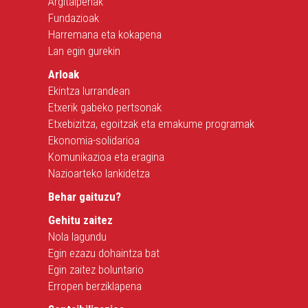
Argitalpenak
Fundazioak
Harremana eta kokapena
Lan egin gurekin
Arloak
Ekintza lurrandean
Etxerik gabeko pertsonak
Etxebizitza, egoitzak eta emakume programak
Ekonomia-solidarioa
Komunikazioa eta eragina
Nazioarteko lankidetza
Behar gaituzu?
Gehitu zaitez
Nola lagundu
Egin ezazu dohaintza bat
Egin zaitez boluntario
Erropen berziklapena