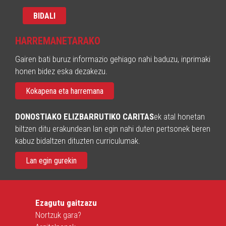
HARREMANETARAKO
Gairen bati buruz informazio gehiago nahi baduzu, inprimaki
honen bidez eska dezakezu.
Kokapena eta harremana
DONOSTIAKO ELIZBARRUTIKO CARITAS
ek atal honetan
biltzen ditu erakundean lan egin nahi duten pertsonek beren
kabuz bidaltzen dituzten curriculumak.
Lan egin gurekin
Ezagutu gaitzazu
Nortzuk gara?