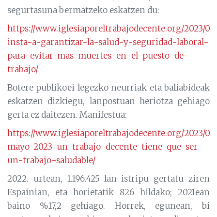
segurtasuna bermatzeko eskatzen du:
https://www.iglesiaporeltrabajodecente.org/2023/04/
insta-a-garantizar-la-salud-y-seguridad-laboral-
para-evitar-mas-muertes-en-el-puesto-de-
trabajo/
Botere publikoei legezko neurriak eta baliabideak
eskatzen dizkiegu, lanpostuan heriotza gehiago
gerta ez daitezen. Manifestua:
https://www.iglesiaporeltrabajodecente.org/2023/04
mayo-2023-un-trabajo-decente-tiene-que-ser-
un-trabajo-saludable/
2022. urtean, 1.196.425 lan-istripu gertatu ziren
Espainian, eta horietatik 826 hildako; 2021ean
baino %17,2 gehiago. Horrek, egunean, bi